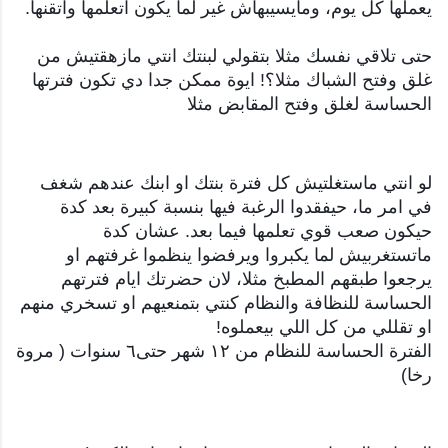
يعملها كل يوم، ومايسيبهاش غير لما يكون اتعلمها واتقنها.
حتى تلاقي نفسك مثلا بتقولي لبنتك انتي مازهقتيش من
غلق وفتح الشباك مثلا؟! ايوة ممكن جدا دي تكون فترتها
الحساسة لغلق وفتح المقابض مثلا
لو انتي ماستغلتيش كل فترة بنتك او ابنك عندهم شغف
في امر ما، حيفقدوا الرغبة فيها بنسبة كبيرة بعد كدة
حيكون صعب قوي تعلمها فيما بعد. عشان كدة
ماتستغربيش لما يكبروا ويرفضوا ينظموا غرفتهم او
يرجعوا طبقهم المطبخ مثلا، لان حضرتك ايام فترتهم
الحساسة للنظافة والنظام كنتي بتمنعيهم او تسخري منهم
او تقللي من كل اللي بيعملوه!
الفترة الحساسة للنظام من ١٢ شهر حتى٦ سنوات ( مروة
رخا)