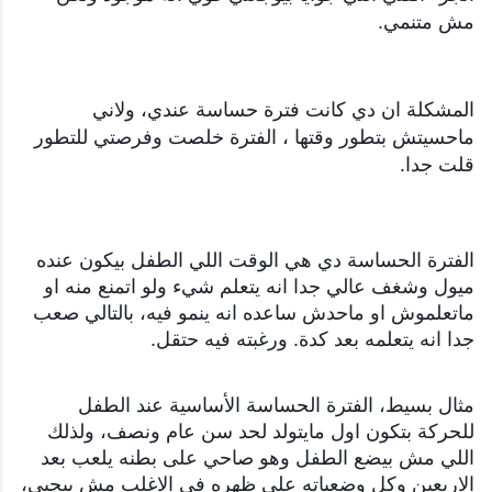
مش متنمي.
المشكلة ان دي كانت فترة حساسة عندي، ولاني
ماحسيتش بتطور وقتها ، الفترة خلصت وفرصتي للتطور
قلت جدا.
الفترة الحساسة دي هي الوقت اللي الطفل بيكون عنده
ميول وشغف عالي جدا انه يتعلم شيء ولو اتمنع منه او
ماتعلموش او ماحدش ساعده انه ينمو فيه، بالتالي صعب
جدا انه يتعلمه بعد كدة. ورغبته فيه حتقل.
مثال بسيط، الفترة الحساسة الأساسية عند الطفل
للحركة بتكون اول مايتولد لحد سن عام ونصف، ولذلك
اللي مش بيضع الطفل وهو صاحي على بطنه يلعب بعد
الاربعين وكل وضعياته على ظهره في الاغلب مش بيحبي،