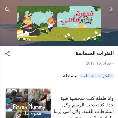
التخطي إلى المحتوى الرئيسي
الفترات الحساسة
-
فبراير 15, 2017
ببساطة
#الفترات_الحساسة
وانا طفلة كنت شخصية فنية
جدا. كنت بحب الرسم وكل
النشاطات الفنية. ولأن أمي
(ربنا
يبارك فيها) خريجة فنون