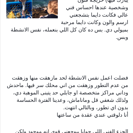
وشخصية عندها احساس فني
عالي فكانت دايما بتشجعني
ارسم والون وكانت دايما مرحبة
بميولي دي. بس ده كان كل اللي
بنعمله،
نفس الانشطة
وبس.
فضلت اعمل نفس الانشطة لحد مازهقت منها وزهقت
من عدم التطور وزهقت من اني محلك سر فيها. ماحدش
وداني مراكز متخصصة او جابلي حد يتبنى الموهبة دي،
ولذلك شغفي قل وماناماش، وعدينا الفترة الحساسة
بدون اي تطور، وبالتالي انتهت.
أنا دلوقتي عندي عقدة من ساعتها
الجزء الفني اللي جوايا بيوجعني قوي انه موجود ولكن