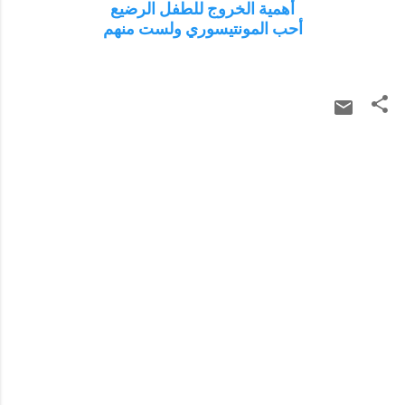
أهمية الخروج للطفل الرضيع
أحب المونتيسوري ولست منهم
ت
ع
ل
ي
ق
ا
ت