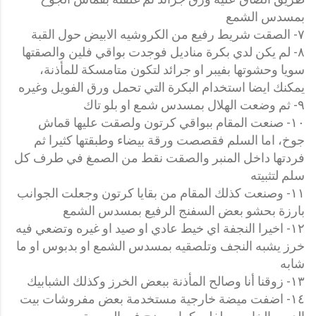
بمسدس الشمع
٧- الصقت شريط رفيع من الكروشيه الابيض حول القبة
٨- لم يكن لدي بكرة مناديل فوجدت بواقي فلين والصقتها
سويا وحشوتها بفيبر او جرائد لتكون متامسكة للمأذنة،
يمكنك ايضا استخدام البكرة التي تحمل ورق الفويل وغيره
٩- ثم وضعت الهلال بمسدس شمع او بلو تاك
١٠- صنعت المقام ببواقي كرتون ولصقت عليها قماش
جوخ، اما السلم فقصصت ورقة بيضاء وطبقتها كثيرا ثم
فردتها داخل المنبر والصقت نقط من الصمغ في طرف كل
سلم لتثبيته
١١- وصنعت كذلك المقام من بقايا كرتون وجعلت الجوانب
بارزة بحشو بعض السفنج الرفيع بمسدس الشمع
١٢- اخيرا النجفة اي خيط عادي او صيد او غيره وتضعي فيه
خرز يشبه النجف وتلصقيه بمسدس الشمع او بدبوس او ما
شابه
١٣- زوقنا أنا وصالح المأذنة ببعض الخرز وكذلك الشبابيك
١٤- اضفت ميضة خارجية مستخدمة بعض مفروشات بيت