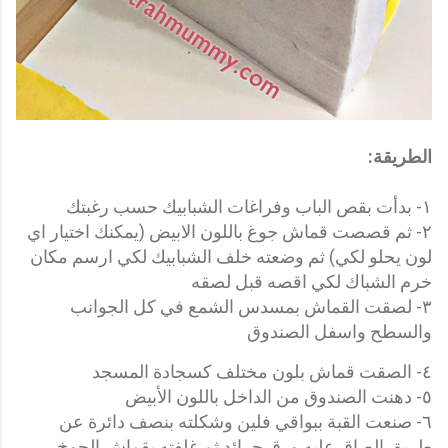
الطريقة:
١- بدأت بقص الباب وفراغات الشبابيك حسب رغبتك
٢- ثم قصصت قماش جوغ باللون الابيض (يمكنك اختيار اي
لون يحلو لكي) ثم وضعته خلف الشبابيك لكي ارسم مكان
خرم الشباك لكي اقصه قبل لصقه
٣- لصقت القماش بمسدس الشمع في كل الجوانب
والسطح واسفل الصندوق
٤- الصقت قماش بلون مختلف كسجادة المسجد
٥- دهنت الصندوق من الداخل باللون الأبيض
٦- صنعت القبة ببواقي فلين وشكلته بنصف دائرة عن
طريق الصاق عليه ورق جرائد ثم غلفته بقماش الجوخ