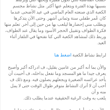
بسببها بهذة الفترة ويتعلم عنها أكثر. مثل نشاط مجسم
الكعبة الذي صنعته العام الماضي في عيد الأضحى عندما
كان عُمر طفلي سنة وثماني أشهر. وحتى الآن يتذكرها
ويطلب مني إحضارها ليلعب بها من حين إلى أخر. تعلم منها
فكرة الطواف وتقبيل الحجر الأسود وما يقال عند الطواف،
وربط ذلك لمشاهد الكعبة التي كنا نفتحها في التلفاز أثناء
العيد.
لرابط نشاط الكعبة
اضغط هنا
والأن بما أنه أكبر من عامين بقليل، ف ادراكه أكبر وأصبح
يعرف جيدا ما هو المسجد وما نفعل بداخله، ف أحببت أن
يأخد عرائسه الصغيرة ويجعلهم يصلون فيه. ومع ذلك ف
أحب أن لا أترك النشاط متوفر طوال الوقت حتى لا يمل
منه و أن
يلعب به وقت الرغبة الحقيقية عندما يطلب ذلك.