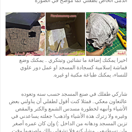
الدمى الخاص بطفلي كما موضح في الصورة
اخيرا يمكنك إضافة ما تشائين وتبتكري .. يمكنك وضع
قماشة إسلامية كسجادة المسجد او عمل دور علوي
للنساء، يمكنك طباعة مكتبة او غيره.
شاركي طفلك في صنع المسجد حسب سنه وتعوده
عالتعاون معكي.. فمثلا كنت أقول لطفلي أن يناولني بعض
الأشياء وأنبهه لخطورة مسدس الشمع والكتر والمقص
وغيره ولا زترك هذة الأشياء واذهب! جعلته يساعدني في
تزين المسجد ودهانه من الداخل :) وإن كان عمره أصغر
ولن تسطتيعي مشاركته فلا تشغلي بالك واصنعيها وقت