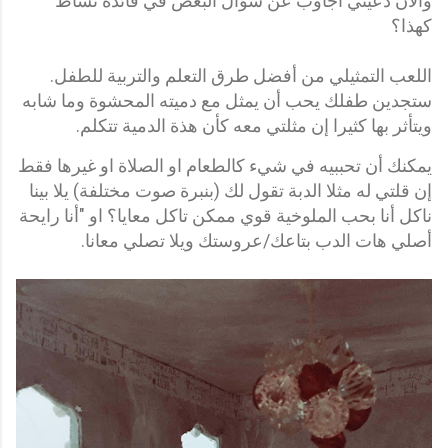
والآن دعيني أجاوب عن سؤال البعض في فائدة نشاط
كهذا؟
اللعب التمثيلي من أفضل طرق التعلم والتربية للطفل.
ستجدين طفلك يحب أن يمثل مع دميته المحشوة وما شابه
ويتأثر بها كثيرا إن مثلتي معه كأن هذة الدمية تتكلم.
يمكنك أن تحببيه في شيء كالطعام او الصلاة او غيرها فقط
إن قلتي له مثلا الدبة تقول لك (بنبرة صوت مختلفة) يلا بينا
ناكل أنا بحب الملوخية قوي ممكن تاكل معايا؟ او "أنا رايحة
أصلي هات الدب بتاعك/عروستك ويلا تصلي معانا.