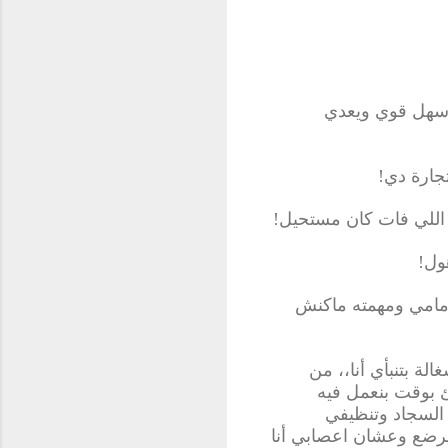
سهل قوي ويعدي
!
 اللي فات كان مستحيل
!
ول
!
أمامي ومهمته ماكنش
ة بتنبأي أنا،، من
ئ بوقت بنعمل فيه
السجاد وتنظيفي
يرضع وعشان اعصابي أنا