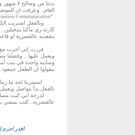
بدئنا من وصالح ٧ شهور وأنا عرفت من والدتي وبعض الاشخاص القلائل اللي قالولنا
العام.. وعرفت ان الموضو
ination
Communication”
وبالفعل اشتريت الك
كارثة زي ماكنا متخيلين..
بتقعديه عالقصرية او قاعد
قررت إني اجرب مع ا
ويعمل عليها... وفضلنا مستم
وسايبة واحدة في بيت أم
بيقولوا ان الطفل حيتعود
استمرينا لحد ما ربن
بالفعل بدأ يتواصل ويعم
لدرجة اني كنت مساف
عالقصرية.. كنت بمشي بكي
اقدر اجزم إ