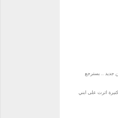
.. ب
ن جديد
سترجع
كتيرة اثرت على ابني