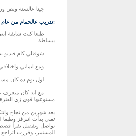
جينا عالسنة ونص ور
تدريب عالحمام من عام ونصف:
طبعا كنت شايفة ابن
ببساطة
شوفتلي كام فيديو بيقولك علم طفلك في
ومع ايماني واختلاف
اول يوم ده كان مسخ
مع انه كان متعرف ع
مستوعبها قوي زي الفترة
بعد شهرين من نجاح وانتك
تعبي بدأت اتنرفز وطبعا ا
تواصل ونفضل نقرأ قصص و
المستمر، وقررت اتراجع و