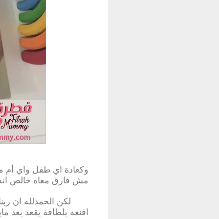
وكعادة اي طفل واي أم مص
مش فارق معاه خالص انه 
لكن الحمدلله ان ربن
اقنعه بلطافة يقعد بعد م