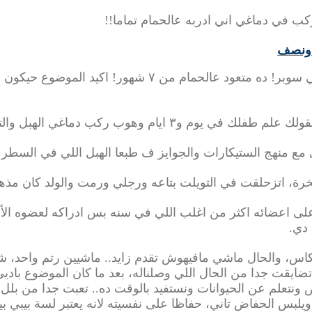
كب في دماغي اني ادربه عالحمام تماما
!!
ي سوبر
!
ده متعود عالحمام من ٧ شهور
!
اكيد الموضوع حيكون 
 يوم و٣ ايام وهوب ركب دماغي الهبل والتجارة دي
ي مع منهج الستيكارات والجوايز ف طبعا الهبل اللي في السطر
رة، اتزحلقت في التويلت بتاعه ورجلي ورمت والولد كان مذه
لى اعضائه اكثر من اغلب اللي في سنه بس ادراكه لعضوه ال
 دي.
اس، والحال ماشي مافيهوش تقدم زايد.. ماشيين رتم واحد، شغال
تضايقت جدا من الحال اللي وصلناله، بعد ما كان الموضوع بادي
نتعلم عن الحيوانات ونستفيد بالوقت ده.. تعبت جدا من بلل 
يلبس الحفاض تاني، حفاظا على نفسيته لانه يعتبر لسة بيبي ب