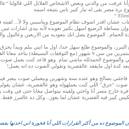
“
عال
ع برة مصر بقى له تيار كبير ناس بتتبعه اسمه
“
Elim
تاب عشان اقدر اشوف نظام الموضوع ويناسبني ولا لأ... لقي
 وإن ببساطة الرضيع اسهل بكتير تعويده لأنه بيدي اشارات تبي
ة الحمام.. الموضوع يصل انك بتعوديه من الاربعين وعالبول وا
لتبرز، والموضوع طلع سهل جدا، اول ما ابني يبلم ويبدأ يحز
رين من سن ٧ شهور
(
مع التوقفات البسيطة
)
بناخد معانا ا
ي والموضوع الحمدلله ماشي تمام. وهو قاعد كنت بعمل صوت
 بعد كدة اول مايقعد عالقصرية وتقولي الصوت ده انه يعمل
!
ا فاجئني بصالح وهو عنده سنة وشهرين وبيعملي صوت بيعبر فيه 
ل صوت
“
حزق
”
اللي كنت بعملهوله وهو عالقصرية، عشان يقولي 
رة خارج مصر أنا واختي ولقيته بيتواصل معايا حتى في وقت 
س كبير فيه القصرية عشان لما يعوز.. وكل ده عالتبرز فقط.
ن الموضوع ده من أكثر القرارات اللي أنا فخورة اني اخذتها بفضل